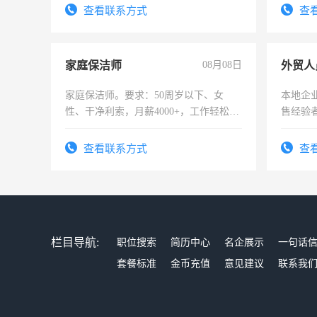
宿，免
查看联系方式
查
25号准
家庭保洁师
08月08日
外贸人
家庭保洁师。要求：50周岁以下、女
本地企
性、干净利索，月薪4000+，工作轻松，
售经验
时间灵活，不需坐班，适合宝妈、全职
太太等。
查看联系方式
查
栏目导航:
职位搜索
简历中心
名企展示
一句话
套餐标准
金币充值
意见建议
联系我