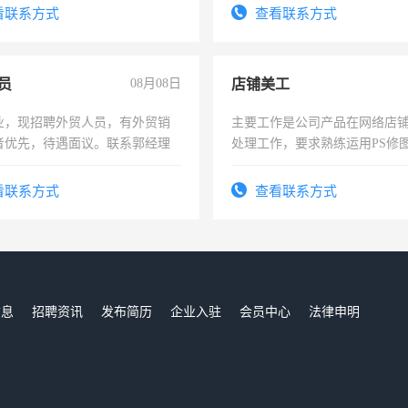
费发放劳保用品，两班倒，每月
录，客服要求45岁以下高中以
看联系方式
查看联系方式
时发放工资，工作时间10小时
懂电脑工作认真，性格开朗有
能力，工程，懂水电维修。
员
08月08日
店铺美工
业，现招聘外贸人员，有外贸销
主要工作是公司产品在网络店
者优先，待遇面议。联系郭经理
处理工作，要求熟练运用PS修图
作时间每天8小时，待遇优厚。
看联系方式
查看联系方式
信息
招聘资讯
发布简历
企业入驻
会员中心
法律申明
们