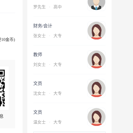
罗先生
·
高中
财务/会计
张女士
·
大专
10金币)
教师
刘女士
·
大专
文员
沈女士
·
大专
文员
息
温女士
·
大专