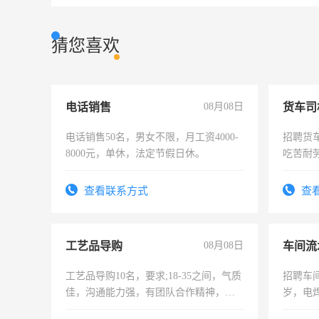
猜您喜欢
电话销售
08月08日
货车司
电话销售50名，男女不限，月工资4000-
招聘货
8000元，单休，法定节假日休。
吃苦耐劳
查看联系方式
查
工艺品导购
08月08日
车间流
工艺品导购10名，要求;18-35之间，气质
招聘车间
佳，沟通能力强，有团队合作精神，有
岁，电
上进心，有工作经验者优先！
好。薪资