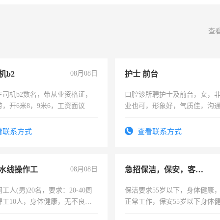
查
机b2
08月08日
护士 前台
车司机b2数名，带从业资格证，
口腔诊所聘护士及前台，女，
，开6米8，9米6，工资面议
业也可，形象好，气质佳，沟
强。面试，周日休息。
看联系方式
查看联系方式
水线操作工
08月08日
急招保洁，保安，客服，工程
工人(男)20名，要求：20-40周
保洁要求55岁以下，身体健康
焊工10人，身体健康，无不良嗜
正常工作，保安55岁以下身体
：4500-7000元，标准八人间住
责任心形象端庄，遵纪守法，