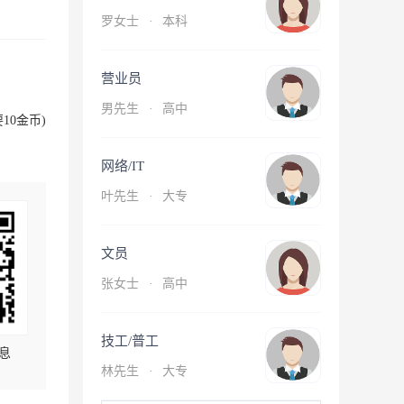
罗女士
·
本科
营业员
男先生
·
高中
10金币)
网络/IT
叶先生
·
大专
文员
张女士
·
高中
技工/普工
息
林先生
·
大专