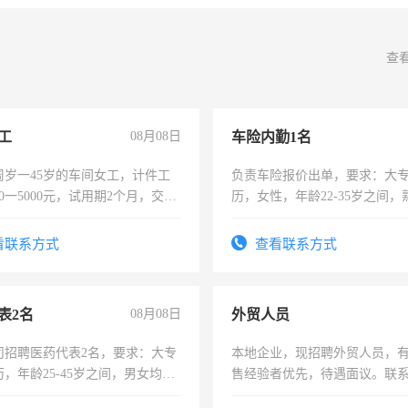
查
工
08月08日
车险内勤1名
周岁一45岁的车间女工，计件工
负责车险报价出单，要求：大
00一5000元，试用期2个月，交五
历，女性，年龄22-35岁之间
年薪假，年底福利
操作，工作态度认真，具有团
试用期1-3个月，转正后交纳五
看联系方式
查看联系方式
表2名
08月08日
外贸人员
司招聘医药代表2名，要求：大专
本地企业，现招聘外贸人员，
，年龄25-45岁之间，男女均
售经验者优先，待遇面议。联
要具有营销经验，从事过医药代