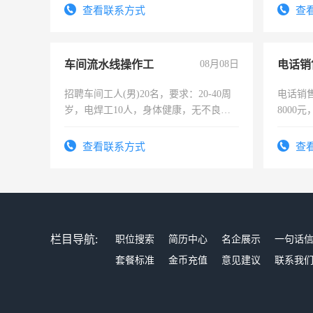
表或者
查看联系方式
查
交五险
车间流水线操作工
08月08日
电话销
招聘车间工人(男)20名，要求：20-40周
电话销售
岁，电焊工10人，身体健康，无不良嗜
8000
好。薪资：4500-7000元，标准八人间住
宿，免费发放劳保用品，两班倒，每月
查看联系方式
查
25号准时发放工资，工作时间10小时
栏目导航:
职位搜索
简历中心
名企展示
一句话
套餐标准
金币充值
意见建议
联系我