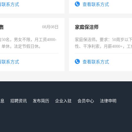
有医学资质的优先，底薪+绩效，
看联系方式
查看联系方式
。
售
08月08日
家庭保洁师
50名，男女不限，月工资4000-
家庭保洁师。要求：50周岁以
元，单休，法定节假日休。
性、干净利索，月薪4000+，
时间灵活，不需坐班，适合宝
太太等。
看联系方式
查看联系方式
信息
招聘资讯
发布简历
企业入驻
会员中心
法律申明
们