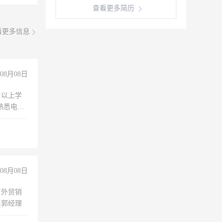
查看更多简历
看更多信息
08月08日
专以上学
，熟悉电脑
队精神，
险，
08月08日
有外贸销
系郭经理