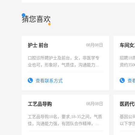
猜您喜欢
护士 前台
08月08日
车间女
口腔诊所聘护士及前台，女，非医学专
招聘18
业也可，形象好，气质佳，沟通能力
资约35
强。面试，周日休息。
险，有
查看联系方式
查
工艺品导购
08月08日
医药代
工艺品导购10名，要求;18-35之间，气质
基因公
佳，沟通能力强，有团队合作精神，有
以下学历
上进心，有工作经验者优先！
可，需